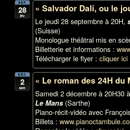
SEP
« Salvador Dali, ou le jo
28
jeu
Le jeudi 28 septembre à 20H,
(Suisse)
Monologue théâtral mis en scèn
Billetterie et informations :
www
Télécharger le flyer :
cliquer ici
DÉC
« Le roman des 24H du 
2
sam
Samedi 2 décembre à 20H30 à 
(Sarthe)
Le Mans
Piano-récit-vidéo avec Franç
Billets :
www.pianoctambule.c