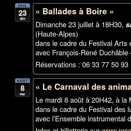
JUIL
« Ballades à Boire »
23
dim
Dimanche 23 juillet à 18H30,
s
(Haute-Alpes)
dans le cadre du Festival Art
avec François-René Duchâble 
Réservations : 06 33 77 50 93
AOÛT
« Le Carnaval des animau
8
mar
Le mardi 8 août à 20H42, à la
dans le cadre du Festival des
avec l’Ensemble instrumental d
Infos et billetterie sur
www.reso