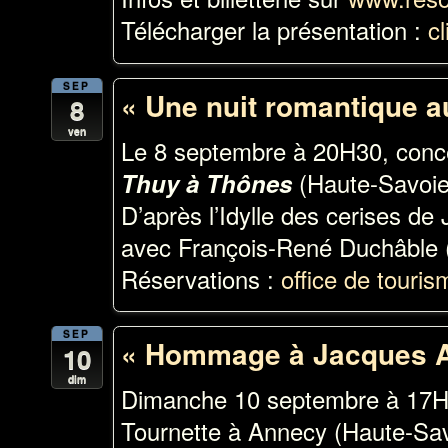
Télécharger la présentation :
cl
SEP
« Une nuit romantique a
8
ven
Le 8 septembre à 20H30, concer
(Haute-Savoie
Thuy à Thônes
D’après l’Idylle des cerises 
avec François-René Duchâble 
Réservations :
office de touri
SEP
« Hommage à Jacques A
10
dim
Dimanche 10 septembre à 17
Tournette à Annecy (Haute-Sa