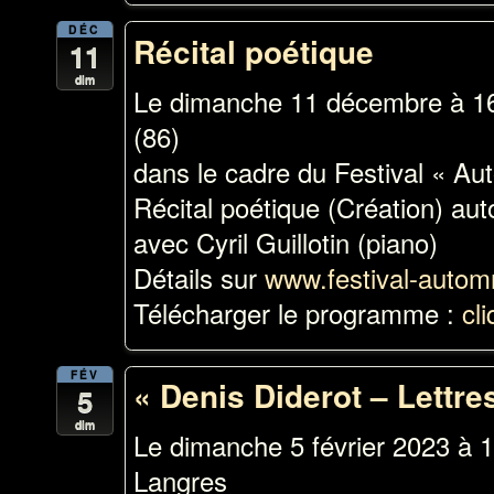
DÉC
Récital poétique
11
dim
Le dimanche 11 décembre à 
(86)
dans le cadre du Festival « Au
Récital poétique (Création) au
avec Cyril Guillotin (piano)
Détails sur
www.festival-autom
Télécharger le programme :
cli
FÉV
« Denis Diderot – Lettre
5
dim
Le dimanche 5 février 2023 à
Langres