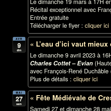
Le dimanche 19 mars à 17H en 
Récital exceptionnel avec Fra
Entrée gratuite
Télécharger le flyer :
cliquer ici
AVR
« L’eau d’ici vaut mieux 
9
dim
Le dimanche 9 avril 2023 à 1
(Haute
Charles Cottet – Evian
avec François-René Duchâble 
Plus de détails :
cliquer ici
MAI
« Fête Médiévale de Cre
27
sam
Samedi 27 et dimanche 28 ma